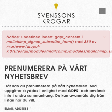
Svenssons
Krogar
×
Notice
: Undefined index: gdpr_consent i
mailchimp_signup_subscribe_form()
(rad
380
av
/var/www/drupal-
7.0/sites/all/modules/mailchimp/modules/mailchimp_s
PRENUMERERA PÅ VÅRT
NYHETSBREV
Här kan du prenumerera på vårt nyhetsbrev. Alla
uppgifter skyddas i enlighet med
GDPR
, och används
inte i andra sammanhang. Du kan avanmäla dig från
listan när du vill.
Signup
EMAIL ADDRESS
*