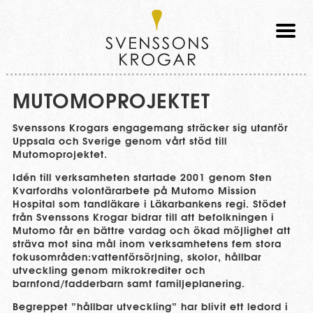
Svenssons
Krogar
MUTOMOPROJEKTET
Svenssons Krogars engagemang sträcker sig utanför
Uppsala och Sverige genom vårt stöd till
Mutomoprojektet.
Idén till verksamheten startade 2001 genom Sten
Kvarfordhs volontärarbete på Mutomo Mission
Hospital som tandläkare i Läkarbankens regi. Stödet
från Svenssons Krogar bidrar till att befolkningen i
Mutomo får en bättre vardag och ökad möjlighet att
sträva mot sina mål inom verksamhetens fem stora
fokusområden:vattenförsörjning, skolor, hållbar
utveckling genom mikrokrediter och
barnfond/fadderbarn samt familjeplanering.
Begreppet ”hållbar utveckling” har blivit ett ledord i