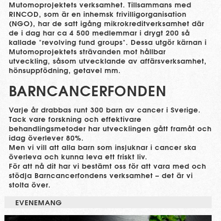
Mutomoprojektets verksamhet. Tillsammans med
RINCOD, som är en inhemsk frivilligorganisation
(NGO), har de satt igång mikrokreditverksamhet där
de i dag har ca 4 500 medlemmar i drygt 200 så
kallade "revolving fund groups". Dessa utgör kärnan i
Mutomoprojektets strävanden mot hållbar
utveckling, såsom utvecklande av affärsverksamhet,
hönsuppfödning, getavel mm.
BARNCANCERFONDEN
Varje år drabbas runt 300 barn av cancer i Sverige.
Tack vare forskning och effektivare
behandlingsmetoder har utvecklingen gått framåt och
idag överlever 80%.
Men vi vill att alla barn som insjuknar i cancer ska
överleva och kunna leva ett friskt liv.
För att nå dit har vi bestämt oss för att vara med och
stödja Barncancerfondens verksamhet – det är vi
stolta över.
EVENEMANG